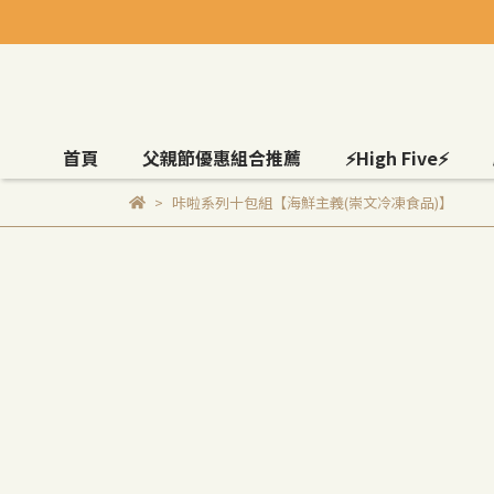
首頁
父親節優惠組合推薦
⚡High Five⚡
咔啦系列十包組【海鮮主義(崇文冷凍食品)】