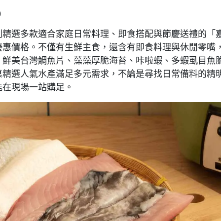
)
別精選多款適合家庭日常料理、即食搭配與節慶送禮的「
優惠價格。不僅有生鮮主食，還含有即食料理與休閒零嘴
、鮮美台灣鯛魚片、藻藻厚脆海苔、咔啦蝦、多蝦虱目魚
桌精選人氣水產滿足多元需求，不論是尋找日常備料的精
能在現場一站購足。