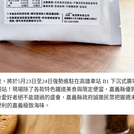
將於5月23日至24日強勢進駐在高雄車站 B1 下沉式廣
迴站！現場除了各款特色鐵道美食與限定便當，嘉義縣優
食愛好者絕不能錯過的盛會，嘉義縣政府誠邀民眾把握週
便利的嘉義極致海味。