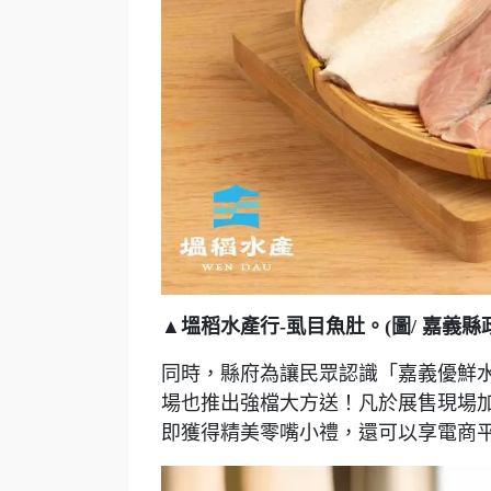
▲塭稻水產行-虱目魚肚。(圖/ 嘉義縣
同時，縣府為讓民眾認識「嘉義優鮮
場也推出強檔大方送！凡於展售現場加
即獲得精美零嘴小禮，還可以享電商平