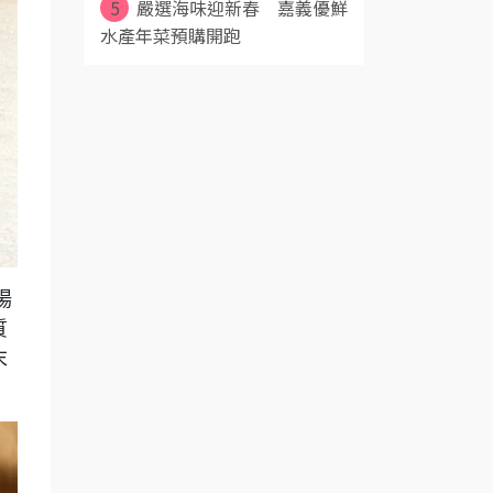
5
嚴選海味迎新春 嘉義優鮮
水產年菜預購開跑
場
質
末