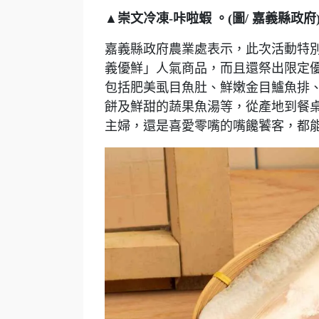
▲崇文冷凍-咔啦蝦 。(圖/ 嘉義縣政府
嘉義縣政府農業處表示，此次活動特
義優鮮」人氣商品，而且還祭出限定
包括肥美虱目魚肚、鮮嫩金目鱸魚排
餅及鮮甜的蔬果魚湯等，從產地到餐
主婦，還是喜愛零嘴的嘴饞饕客，都