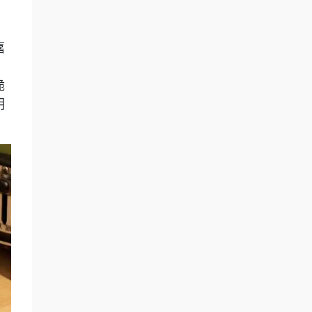
嘉
，
脆
明