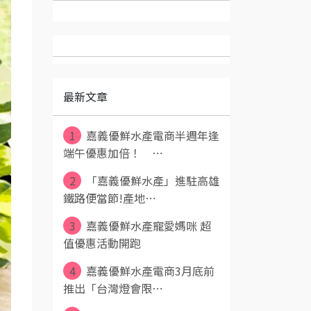
最新文章
1
嘉義優鮮水產電商半週年逢
端午優惠加倍！ ⋯
2
「嘉義優鮮水產」進駐高雄
鐵路便當節!產地⋯
3
嘉義優鮮水產寵愛媽咪 超
值優惠活動開跑
4
嘉義優鮮水產電商3月底前
推出「台灣燈會限⋯